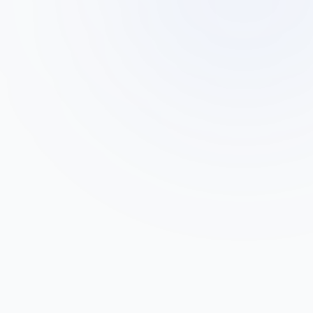
דר' מיכל כהן
ד
קליניקת עור ומין, תל אביב