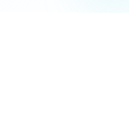
משרד עורכי דין
פספוס לידים:
60% מהפניות מגיעות מחוץ לשעות העבודה - אתם פשוט לא שם לענות
בזבוז זמן:
המזכירה מבלה 3-4 שעות ביום על מענה לשאלות חוזרות
חוויית לקוח גרועה:
לקוחות מחכים 24-48 שעות לתשובה בסיסית
עומס על הצוות:
עורכי הדין נקטעים מהעבודה כל כמה דקו
בלי צ'אטבוט
עם צ'אטבוט