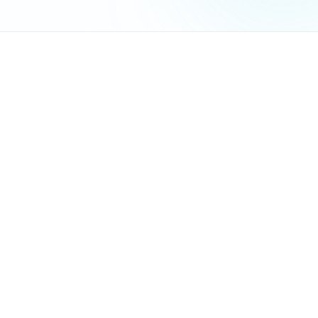
מערכת CRM
הנתונים מדברים בעד עצמם:
מרפאות עם CRM חוסכות בממוצע 15 שעות עבודה אדמיניסטרטיבית בשבוע
שיעור האי-הגעה לתורים יורד ב-60% עם התראות אוטומטיות
מרפאות מדווחות על עלייה של 35% בהכנסות תוך 6 חודשים מההטמעה
זמן התגובה ללקוחות בוואטסאפ יורד מ-2 שעות לפחות מ-5 דקות