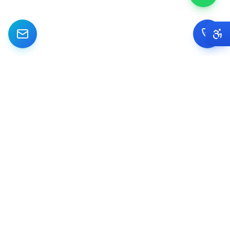
מתמחים ביישום והטמעת מערכות CRM Dynamics לעסקים קטנים ובינוניים
בישראל. מאפיון ועד Go Live.
IG
FB
LI