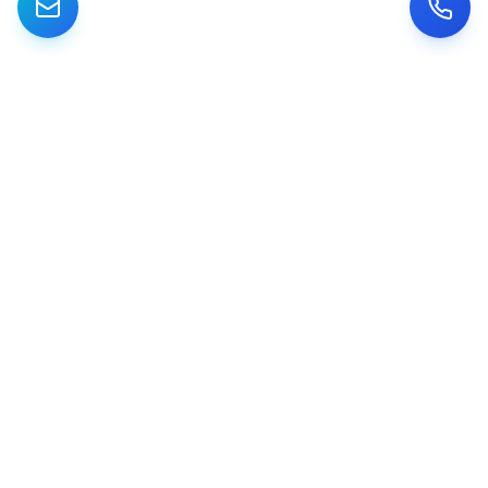
מתמחים ביישום והטמעת מערכות CRM Dynamics לעסקים קטנים ובינוניים
בישראל. מאפיון ועד Go Live.
IG
FB
LI
ניווט