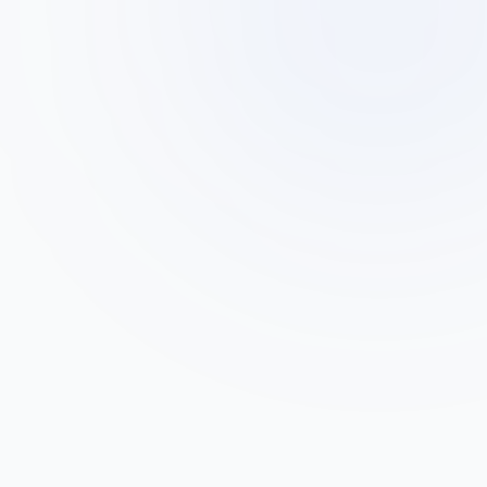
רינה כהן
ר
בעלת 'ניקיון מושלם' - רמת גן