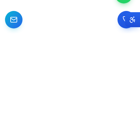
מתמחים ביישום והטמעת מערכות CRM Dynamics לעסקים קטנים ובינוניים
בישראל. מאפיון ועד Go Live.
IG
FB
LI