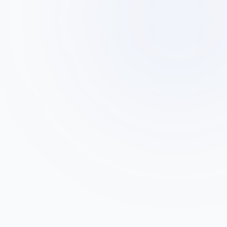
רונית כהן
ר
מנהלת תפעול, חברת הייטק 150 עובדים