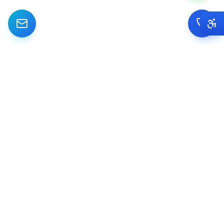
מתמחים ביישום והטמעת מערכות CRM Dynamics לעסקים קטנים ובינוניים
בישראל. מאפיון ועד Go Live.
IG
FB
LI