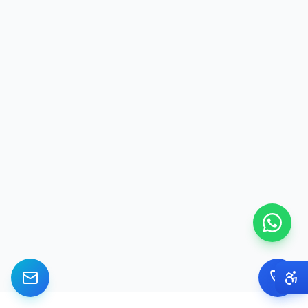
ש
מנהלת קליניקת לייזר, ירושלים
עינת גרוס
ע
קליניקת יופי ואסתטיקה, נתניה