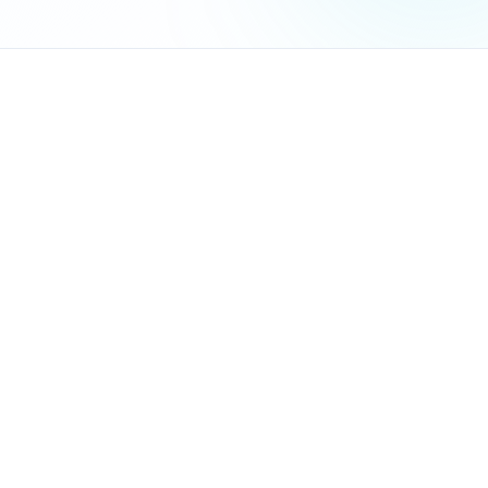
איבוד זמן יקר:
הכנת חוזה בממוצע לוקחת 45 דקות (הדפסה, מילוי פרטים, נסיעה ללקוח)
עיכובים בחתימות:
לקוחות שוכחים לחתום, מסמכים אובדים
טעויות אנוש:
פרטים שגויים, תאריכים לא מעודכנים, תעריפ
קושי במעקב:
איזה חוזה נחתם, איזה עדיין ממתין, מתי תוק
מערכת חוזים דיגיטליים
תהליך מסורתי
תהליך דיגיטלי
חיסכון זמן