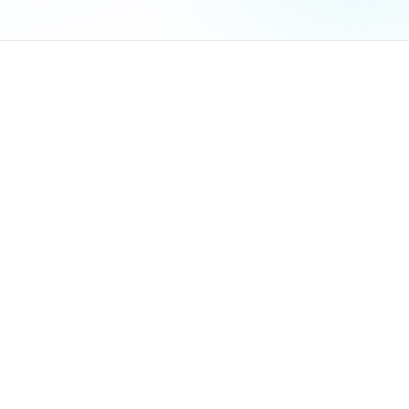
איסוף פרטי הלקוח אוטומטית דרך טופס דיגיטלי או
בוט וואט
חיבור לחברות הביטוח למשיכת מחירים בזמן אמת
יצירת הצעה מעוצבת עם לוגו הסוכנות ופרטי הקשר
שליחה אוטומטית ללקוח עם התראות לסוכן