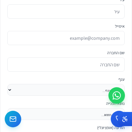
אימייל
שם החברה
ענף
נושא הפנייה
הודעה (אופציונלי)