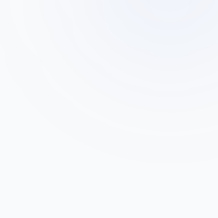
רונית כהן
ר
בעלת חנות אופנה 'סטייל פלוס'